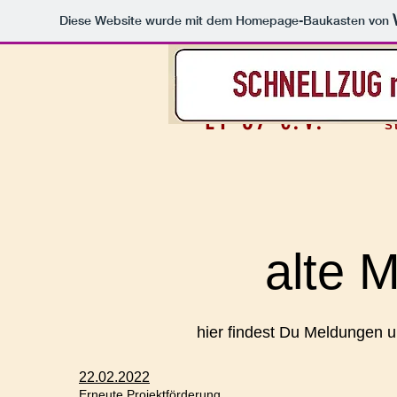
Diese Website wurde mit dem Homepage-Baukasten von
ET 57 e.V.
S
alte 
hier findest Du Meldungen u
22.02.2022
Erneute Projektförderung