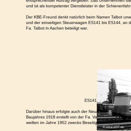
entsprechender Auftrag vergeben. Das Unternehmen steht
und ist als kompetenter Dienstleister in der Schienenfa
Der KBE-Freund denkt natürlich beim Namen Talbot unwe
und der einseitigen Steuerwagen ES141 bis ES144, an d
Fa. Talbot in Aachen beteiligt war.
ES141 im Bw Wesseling; Foto:
Darüber hinaus erfolgte auch der Neuaufbau der so gen
Baujahres 1918 erstellt von der Fa. Van der Zypen, im 
weilten im Jahre 1952 zwecks Beseitigung von Unfallsch