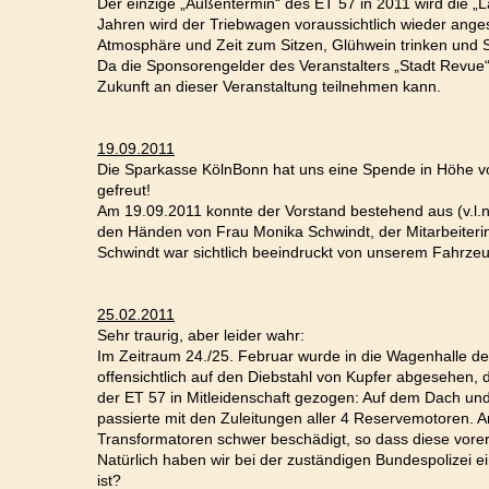
Der einzige „Außentermin“ des ET 57 in 2011 wird die 
Jahren wird der Triebwagen voraussichtlich wieder ange
Atmosphäre und Zeit zum Sitzen, Glühwein trinken und Sc
Da die Sponsorengelder des Veranstalters „Stadt Revue“ 
Zukunft an dieser Veranstaltung teilnehmen kann.
19.09.2011
Die Sparkasse KölnBonn hat uns eine Spende in Höhe vo
gefreut!
Am 19.09.2011 konnte der Vorstand bestehend aus (v.l.
den Händen von Frau Monika Schwindt, der Mitarbeiter
Schwindt war sichtlich beeindruckt von unserem Fahrzeu
25.02.2011
Sehr traurig, aber leider wahr:
Im Zeitraum 24./25. Februar wurde in die Wagenhalle d
offensichtlich auf den Diebstahl von Kupfer abgesehen, d
der ET 57 in Mitleidenschaft gezogen: Auf dem Dach un
passierte mit den Zuleitungen aller 4 Reservemotoren. 
Transformatoren schwer beschädigt, so dass diese vorers
Natürlich haben wir bei der zuständigen Bundespolizei ei
ist?