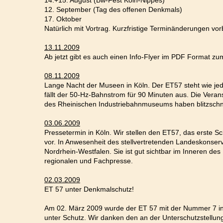
14.+15. August (Bw-Fest Köln-Nippes)
12. September (Tag des offenen Denkmals)
17. Oktober
Natürlich mit Vortrag. Kurzfristige Terminänderungen vor
13.11.2009
Ab jetzt gibt es auch einen Info-Flyer im PDF Format z
08.11.2009
Lange Nacht der Museen in Köln. Der ET57 steht wie je
fällt der 50-Hz-Bahnstrom für 90 Minuten aus. Die Verans
des Rheinischen Industriebahnmuseums haben blitzschne
03.06.2009
Pressetermin in Köln. Wir stellen den ET57, das erste Sc
vor. In Anwesenheit des stellvertretenden Landeskonserv
Nordrhein-Westfalen. Sie ist gut sichtbar im Inneren des
regionalen und Fachpresse.
02.03.2009
ET 57 unter Denkmalschutz!
Am 02. März 2009 wurde der ET 57 mit der Nummer 7 in
unter Schutz. Wir danken den an der Unterschutzstellun