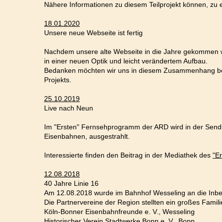
Nähere Informationen zu diesem Teilprojekt können, zu 
18.01.2020
Unsere neue Webseite ist fertig
Nachdem unsere alte Webseite in die Jahre gekommen wa
in einer neuen Optik und leicht verändertem Aufbau.
Bedanken möchten wir uns in diesem Zusammenhang b
Projekts.
25.10.2019
Live nach Neun
Im "Ersten" Fernsehprogramm der ARD wird in der Sendu
Eisenbahnen, ausgestrahlt.
Interessierte finden den Beitrag in der Mediathek des
"E
12.08.2018
40 Jahre Linie 16
Am 12.08.2018 wurde im Bahnhof Wesseling an die Inbet
Die Partnervereine der Region stellten ein großes Famili
Köln-Bonner Eisenbahnfreunde e. V., Wesseling
Historischer Verein Stadtwerke Bonn e. V., Bonn