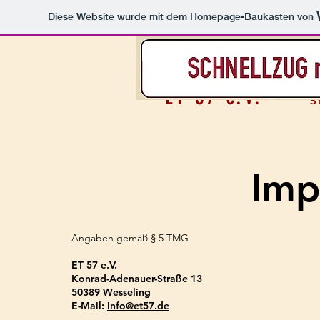
Diese Website wurde mit dem Homepage-Baukasten von
ET 57 e.V.
S
Imp
Angaben gemäß § 5 TMG
ET 57 e.V.
Konrad-Adenauer-Straße 13
50389 Wesseling
E-Mail:
info@et57.de